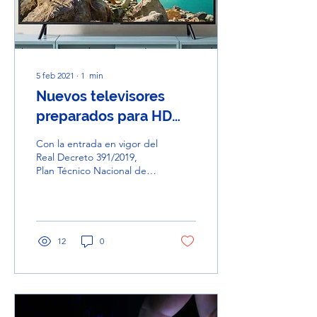
5 feb 2021
∙
1
min
Nuevos televisores
preparados para HD
(1920x1080 pixels) y
Con la entrada en vigor del
DVB-T2
Real Decreto 391/2019,
Plan Técnico Nacional de la
Televisión Digital Terrestre,
se establece como...
12
0