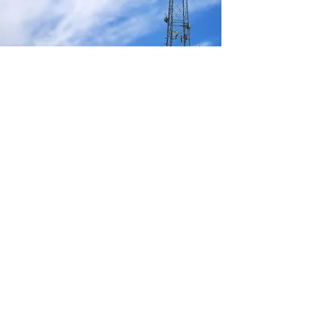
Estaciones FM y TDT
El derecho de uso del dominio
público radioeléctrico necesario
para la prestación de los servicios
de comunicación audiovisual
radiofónicos o televisivos que se
prestan mediante ondas hertzianas
terrestres, requiere del
correspondiente título habilitante
cuyo otorgamiento corresponde al
Estado. Gestionamos dichas
licencias y realizamos el
correspondiente proyecto de
emisoras de radio de frecuencia
modulada (FM) y televisión digital
(TDT).